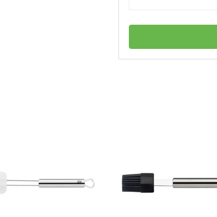
Kaiser
ы для печенья?
Германия
Inspiration Kaiser
личный
4006932670065
Форма для выпечки пирога/торта
духовке?
разъемная Ø 26 см Inspiration Kaiser
Формы для печенья
Пластик
Нет в наличии
ой машине?