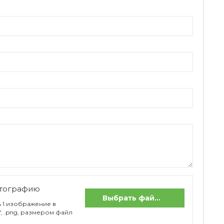
отографию
Выбрать файлы
 1 изображение в
if, .png, размером файл