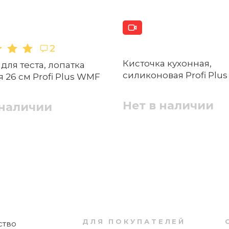
2
вания печенья?
Кисточка кухонная,
для теста, лопатка
Форма для выпечки кексов разъемная Ø
силиконовая Profi Plu
 26 см Profi Plus WMF
18 см Inspiration Kaiser
Нет в наличии
 наличии
Нет в наличии
gif, .png, размером файл до 5 МБ
 других видов теста, например, для шоколад
Отправить
Подставка для торта / тортовница Ø 30 см
Inspiration Kaiser
ДЛЯ ПОКУПАТЕЛЕЙ