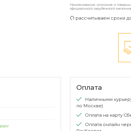
Наименование, описание и товарны
официального зарубежного магазина
рассчитываем сроки д
Оплата
Наличными курьеру
по Москве)
Оплата на карту С
Оплата онлайн чер
aiser
PayKeeper