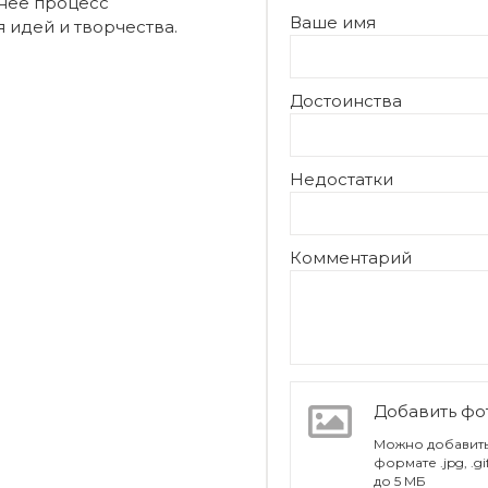
снее процесс
Ваше имя
 идей и творчества.
Достоинства
Недостатки
Комментарий
Добавить ф
Можно добавить
формате .jpg, .g
до 5 МБ