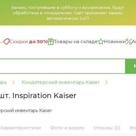
Заказы, поступившие в субботу и воскресенье, будут
обработаны в понедельник. Сайт принимает заказы
автоматически 24/7.
Скидки
до 50%
Товары на складе
Новинки
А
арь
Кондитерский инвентарь Kaiser
. Inspiration Kaiser
рский инвентарь Kaiser
Характеристики
Фото и видео
Отзывы (0)
Во