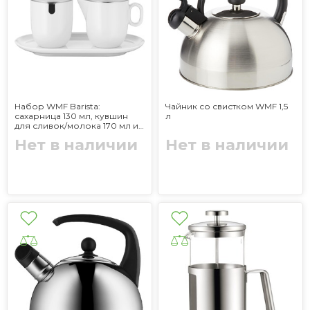
Набор WMF Barista:
Чайник со свистком WMF 1,5
сахарница 130 мл, кувшин
л
для сливок/молока 170 мл и
подставка
Нет в наличии
Нет в наличии