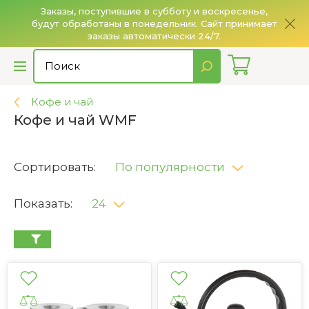
Заказы, поступившие в субботу и воскресенье,
будут обработаны в понедельник. Сайт принимает
О
заказы автоматически 24/7.
Кофе и чай
Кофе и чай WMF
Сортировать:
По популярности
Показать:
24