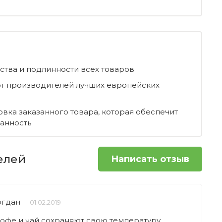
ества и подлинности всех товаров
т производителей лучших европейских
овка заказанного товара, которая обеспечит
ранность
елей
Написать отзыв
огдан
01.02.2019
кофе и чай сохраняют свою температуру