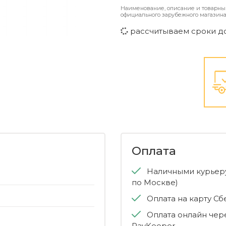
Наименование, описание и товарны
официального зарубежного магазина
рассчитываем сроки д
Оплата
Наличными курьеру
по Москве)
Оплата на карту С
Оплата онлайн чер
PayKeeper