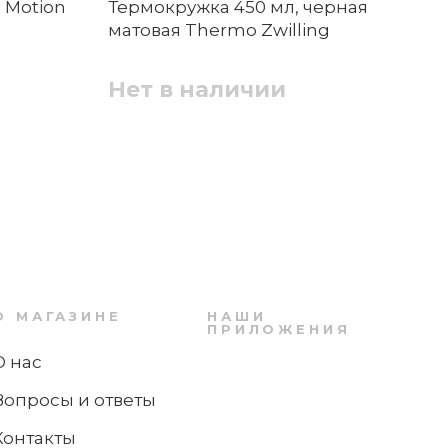
 Motion
Термокружка 450 мл, черная
Те
матовая Thermo Zwilling
W
Нет в наличии
Н
Термос для чая 1,0 л стальной Impulse
WMF
О МАГАЗИНЕ
НАШИ
ПРИЛОЖЕНИЯ
Нет в наличии
О нас
Вопросы и ответы
Контакты