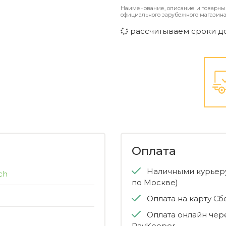
Наименование, описание и товарны
официального зарубежного магазина
рассчитываем сроки д
Оплата
Наличными курьеру
ch
по Москве)
Оплата на карту С
Оплата онлайн чер
PayKeeper