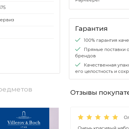
675
ервиз
Гарантия
100% гарантия кач
Прямые поставки о
брендов
Качественная упак
его целостность и сох
предметов
Отзывы покупат
О
Очень красивый набо