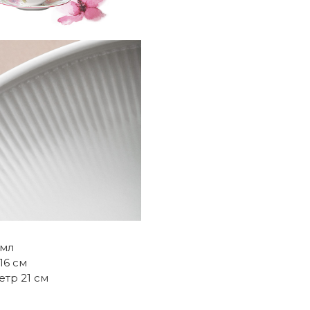
 мл
16 см
етр 21 см