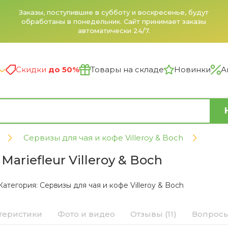
Заказы, поступившие в субботу и воскресенье, будут
обработаны в понедельник. Сайт принимает заказы
автоматически 24/7.
Скидки
до 50%
Товары на складе
Новинки
А
Сервизы для чая и кофе Villeroy & Boch
ariefleur Villeroy & Boch
Категория:
Сервизы для чая и кофе Villeroy & Boch
теристики
Фото и видео
Отзывы (11)
Вопросы