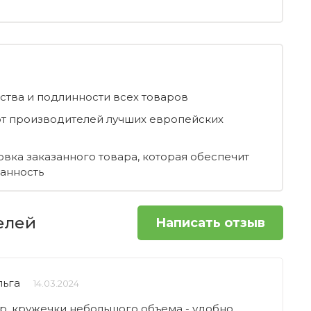
ества и подлинности всех товаров
т производителей лучших европейских
овка заказанного товара, которая обеспечит
ранность
елей
Написать отзыв
льга
14.03.2024
р, кружечки небольшого объема - удобно