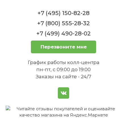
Villeroy & Boch
Нет в наличии
+7 (495) 150-82-28
+7 (800) 555-28-32
+7 (499) 490-28-02
Перезвоните мне
Можно ли использовать чайник в
Тарелка 'Fleur' 27 см Audun Villeroy & Boch
духовке?
График работы колл-центра
пн-пт, с 09:00 до 19:00
Нет в наличии
Заказы на сайте - 24/7
Насколько прочен фарфор, из
которого изготовлен чайник?
Тарелка 'Chasse' 27 см Audun Villeroy & Boch