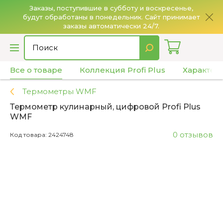
Заказы, поступившие в субботу и воскресенье,
будут обработаны в понедельник. Сайт принимает
О
заказы автоматически 24/7.
Все о товаре
Коллекция Profi Plus
Характер
Термометры WMF
Термометр кулинарный, цифровой Profi Plus
WMF
0 отзывов
Код товара: 2424748