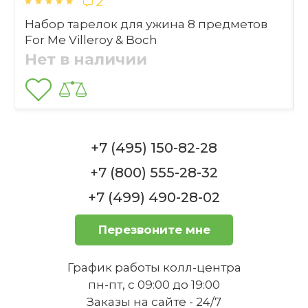
2
В наличии, 1-3 дня
+59
бонусов
Набор тарелок для ужина 8 предметов
Выбрать файлы
1 995 ₽
Какова основная идея дизайна
For Me Villeroy & Boch
коллекции Manufacture Rock?
3 255 ₽
Нет в наличии
Купить
Отправить
+7 (495) 150-82-28
-50%
+7 (800) 555-28-32
1
+7 (499) 490-28-02
Для каких целей можно
Тарелка для пасты 29 см blanc Rock
использовать пиалы из набора?
Manufacture Villeroy & Boch
Перезвоните мне
В наличии, 1-3 дня
+66
бонусов
График работы колл-центра
2 205 ₽
пн-пт, с 09:00 до 19:00
4 410 ₽
Заказы на сайте - 24/7