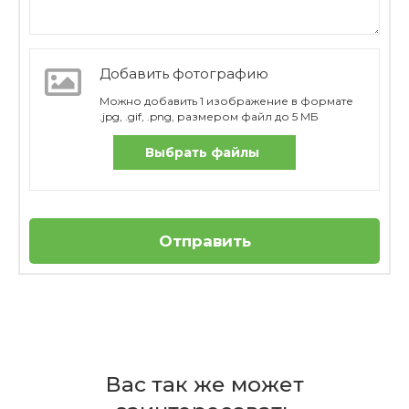
Добавить фотографию
Можно добавить 1 изображение в формате
.jpg, .gif, .png, размером файл до 5 МБ
Выбрать файлы
Отправить
Отзывов пока нет
Бренд
Из какого материала изготовлен
Villeroy & Boch
Вас так же может
набор пиал и блюда?
Страна
производителя