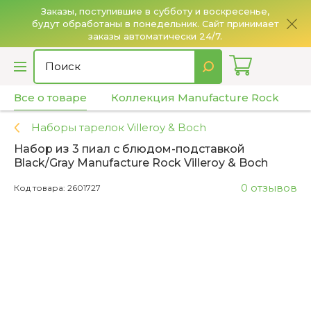
Заказы, поступившие в субботу и воскресенье,
будут обработаны в понедельник. Сайт принимает
О
заказы автоматически 24/7.
Все о товаре
Коллекция Manufacture Rock
Х
Наборы тарелок Villeroy & Boch
Набор из 3 пиал с блюдом-подставкой
Black/Gray Manufacture Rock Villeroy & Boch
0 отзывов
Код товара: 2601727