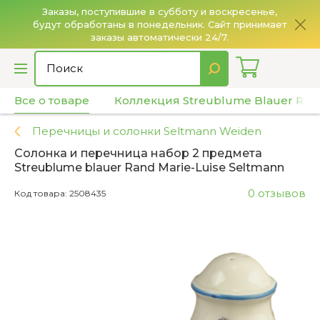
Заказы, поступившие в субботу и воскресенье,
будут обработаны в понедельник. Сайт принимает
О
заказы автоматически 24/7.
Все о товаре
Коллекция Streublume Blauer Rand
Перечницы и солонки Seltmann Weiden
Солонка и перечница набор 2 предмета
Streublume blauer Rand Marie-Luise Seltmann
0 отзывов
Код товара: 2508435