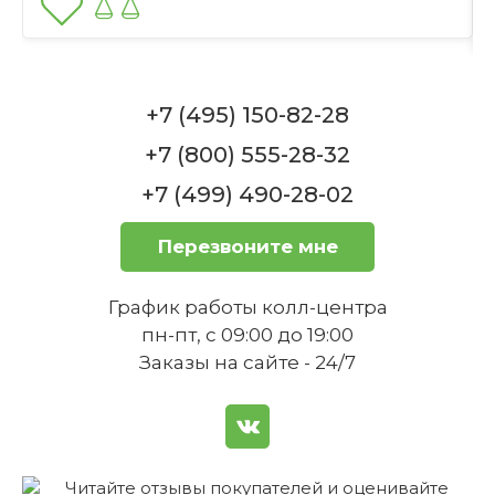
Отправить
Можно ли использовать набор в
микроволновой печи?
+7 (495) 150-82-28
Пиала / чаша для салата 16 см Streublume
blauer Rand Marie-Luise Seltmann
+7 (800) 555-28-32
Нет в наличии
+7 (499) 490-28-02
Перезвоните мне
Набор подходит для сервировки
больших компаний?
График работы колл-центра
пн-пт, с 09:00 до 19:00
Тарелка 25 см Streublume blauer Rand
Заказы на сайте - 24/7
Marie-Luise Seltmann
Нет в наличии