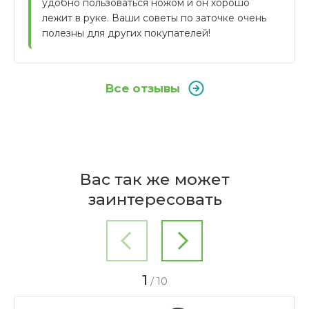
удобно пользоваться ножом и он хорошо 
лежит в руке. Ваши советы по заточке очень 
полезны для других покупателей!
Все отзывы
Отзывы покупателей
Бренд
Подходит ли точилка для ножей
WMF
Вас так же может
Gourmet WMF для всех типов
Написать отзыв
Страна
ножей?
заинтересовать
производителя
Германия
Стакан мерный 1 л Gourmet WMF
Ваня
16.09.2017
Коллекция
Хорошо лежит в руке и стабильная на столе.
Gourmet WMF
Нет в наличии
Точить очень легко, вам просто нужно
1
/
10
EAN
вытаскивать нож под углом 90° к столу,
повторяя это несколько раз, в итоге
4000530583826