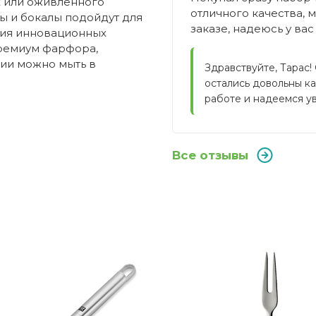
х или оживленного
отличного качества, 
ы и бокалы подойдут для
заказе, надеюсь у вас
ция инновационных
премиум фарфора,
рии можно мыть в
Здравствуйте, Тарас!
остались довольны ка
работе и надеемся ув
Все отзывы
Villeroy & Boch
ка?
Германия
Montauk
-36%
всем доволен. Вилки отличного качества, минусов нет. 
Вилка для мяса
Блюдце к чашке для кофе 16 см Montauk
о использования?