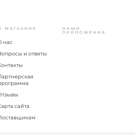
Набор столовых приборов 30 предметов
Montauk Villeroy & Boch
О МАГАЗИНЕ
НАШИ
ПРИЛОЖЕНИЯ
О нас
Нет в наличии
Вопросы и ответы
Контакты
Партнерская
программа
Отзывы
Карта сайта
Поставщикам