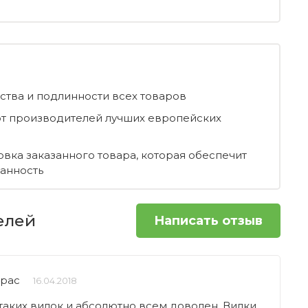
ества и подлинности всех товаров
т производителей лучших европейских
овка заказанного товара, которая обеспечит
ранность
елей
Написать отзыв
арас
16.04.2018
таких вилок и абсолютно всем доволен. Вилки