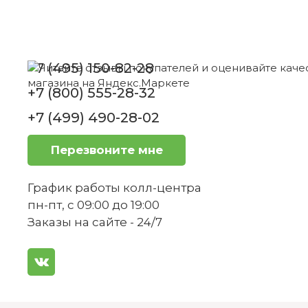
Как правильно ухаживать за вилкой?
+7 (495) 150-82-28
+7 (800) 555-28-32
Можно ли использовать вилку в духов
+7 (499) 490-28-02
Перезвоните мне
Совместима ли вилка с другими столов
График работы колл-центра
1
пн-пт, с 09:00 до 19:00
Вилка для мяса 195 мм Montauk Villeroy &
Заказы на сайте - 24/7
Boch
Насколько долговечна вилка?
Нет в наличии