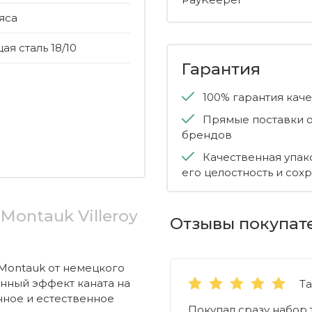
яса
я сталь 18/10
Гарантия
100% гарантия кач
Прямые поставки о
брендов
Качественная упак
его целостность и сох
Montauk Villeroy
Отзывы покупат
Montauk от немецкого
анный эффект каната на
Т
ное и естественное
Покупал сразу набор 