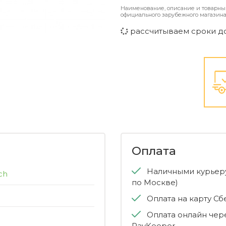
Наименование, описание и товарны
официального зарубежного магазина
рассчитываем сроки д
Оплата
Наличными курьеру
ch
по Москве)
Оплата на карту С
Оплата онлайн чер
PayKeeper