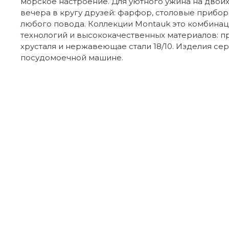
морское настроение. Для уютного ужина на двои
вечера в кругу друзей: фарфор, столовые прибор
любого повода. Коллекции Montauk это комбина
технологий и высококачественных материалов: 
хрусталя и нержавеющае стали 18/10. Изделия се
посудомоечной машине.
Отзывы покупателей
Бренд
Из какого материала изготовлена вил
Страна производителя
Коллекция
-50%
Тарас
16.04.2018
Покупал сразу набор таких вилок и абсолютно 
Тип изделия
Нож десертный для фруктов / нож для
Подходит ли вилка для повседневног
надеюсь у вас буду покупать ещё не раз:)