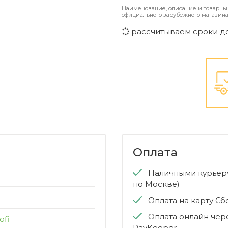
Наименование, описание и товарны
официального зарубежного магазина
рассчитываем сроки д
Оплата
Наличными курьеру
по Москве)
Оплата на карту С
Оплата онлайн чер
ofi
PayKeeper