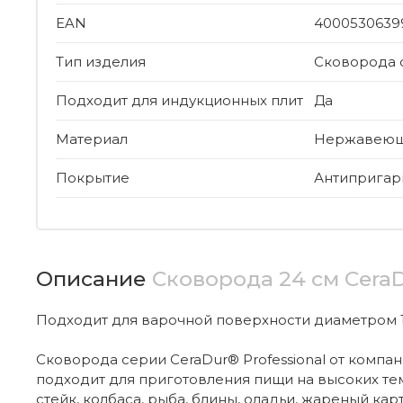
EAN
4000530639
Тип изделия
Сковорода 
Подходит для индукционных плит
Да
Материал
Нержавеюща
Покрытие
Антипригар
Описание
Сковорода 24 см Cera
Подходит для варочной поверхности диаметром 
Сковорода серии CeraDur® Professional от комп
подходит для приготовления пищи на высоких темп
стейк, колбаса, рыба, блины, оладьи, жареный кар