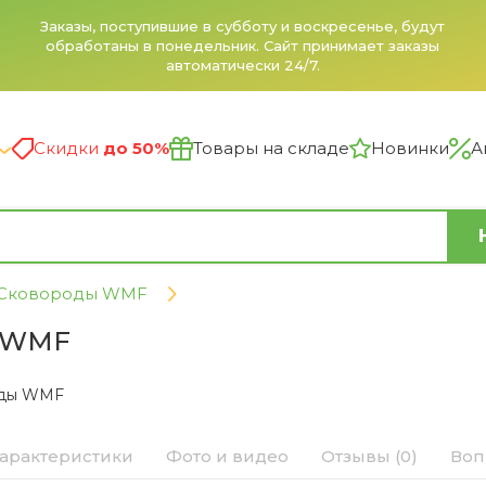
Заказы, поступившие в субботу и воскресенье, будут
обработаны в понедельник. Сайт принимает заказы
автоматически 24/7.
Скидки
до 50%
Товары на складе
Новинки
А
Сковороды WMF
i WMF
оды WMF
арактеристики
Фото и видео
Отзывы (0)
Воп