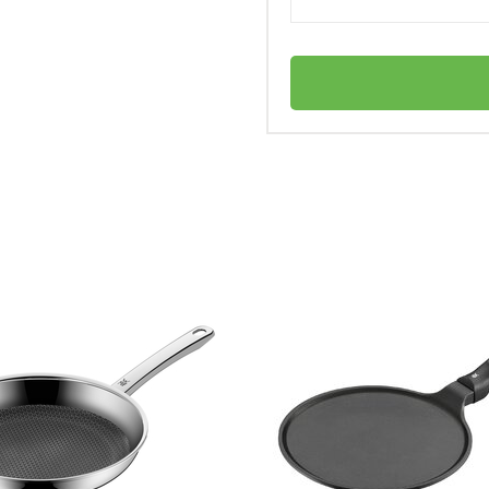
WMF
ковороды?
Германия
CeraDur® Profi
личный
1
4000530639981
газовой плите?
Сковорода 28 см CeraDur® Profi WMF
Сковорода стандартная
Да
Нет в наличии
гарное покрытие CeraDur®?
Нержавеющая сталь 18/10