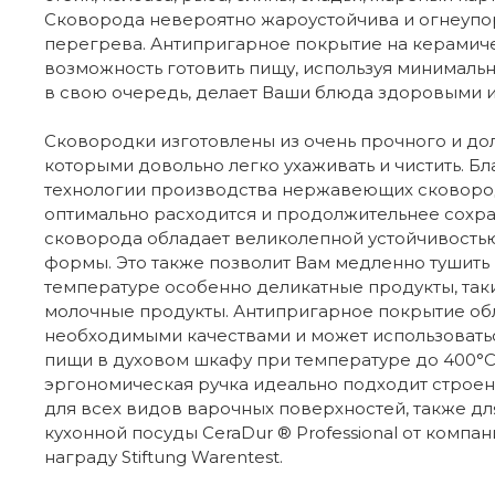
Сковорода невероятно жароустойчива и огнеупор
перегрева. Антипригарное покрытие на керамич
возможность готовить пищу, используя минимальн
в свою очередь, делает Ваши блюда здоровыми 
Сковородки изготовлены из очень прочного и дол
которыми довольно легко ухаживать и чистить. Б
технологии производства нержавеющих сковород
оптимально расходится и продолжительнее сохран
сковорода обладает великолепной устойчивостью
формы. Это также позволит Вам медленно тушить 
температуре особенно деликатные продукты, таки
молочные продукты. Антипригарное покрытие об
необходимыми качествами и может использовать
пищи в духовом шкафу при температуре до 400°C
эргономическая ручка идеально подходит строе
для всех видов варочных поверхностей, также дл
кухонной посуды CeraDur ® Professional от комп
награду Stiftung Warentest.