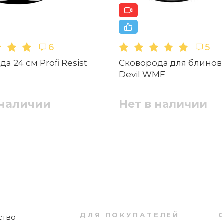
Антипригарное
6
5
оечной машине?
а 24 см Profi Resist
Сковорода для блинов
Devil WMF
 наличии
Нет в наличии
gif, .png, размером файл до 5 МБ
ения пищи для людей с аллергией на никел
Отправить
Сковорода сервировочная, 2 ручки 28 см
CeraDur® Profi WMF
ДЛЯ ПОКУПАТЕЛЕЙ