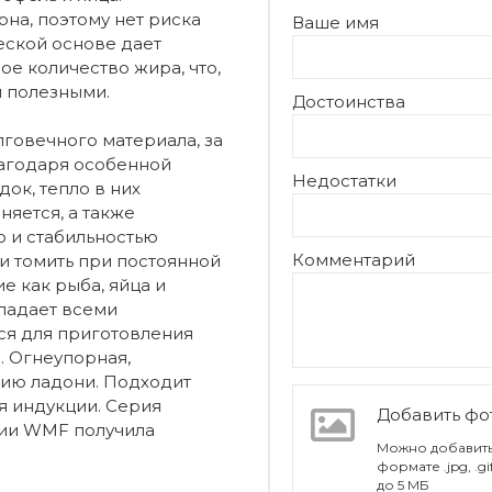
на, поэтому нет риска
Ваше имя
еской основе дает
ое количество жира, что,
и полезными.
Достоинства
говечного материала, за
лагодаря особенной
Недостатки
ок, тепло в них
яется, а также
 и стабильностью
Комментарий
и томить при постоянной
е как рыба, яйца и
ладает всеми
ся для приготовления
. Огнеупорная,
нию ладони. Подходит
я индукции. Серия
Добавить ф
ании WMF получила
Можно добавить
формате .jpg, .g
до 5 МБ