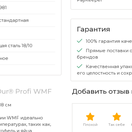
981
стандартная
Гарантия
100% гарантия кач
я сталь 18/10
Прямые поставки о
брендов
ное
Качественная упак
его целостность и сох
Dur® Profi WMF
Добавить отзыв 
18 см
ании WMF идеально
ературах, таких как,
Плохой
Так себе
тофель и яйца.