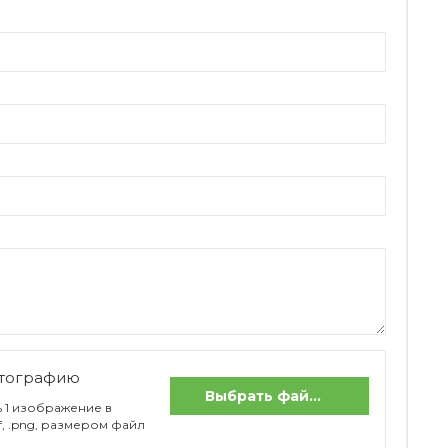
отографию
Выбрать файлы
 1 изображение в
if, .png, размером файл