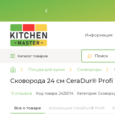
Ь
Информация
Каталог
товаров
Посуда для кухни
Сковороды
Сковорода 24 см CeraDur® Prof
0 отзывов
Код товара: 2425014
Категория:
Сковор
Все о товаре
Коллекция CeraDur® Profi
Х