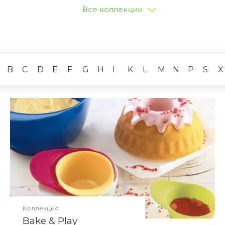
Все коллекции
B
C
D
E
F
G
H
I
K
L
M
N
P
S
X
Коллекция
Bake & Play