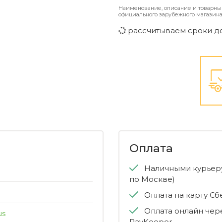
Наименование, описание и товарны
официального зарубежного магазина
рассчитываем сроки д
Оплата
Наличными курьеру
по Москве)
Оплата на карту С
Оплата онлайн чер
us
PayKeeper