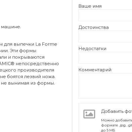
Ваше имя
 машине.
Достоинства
м для выпечки La Forme
Недостатки
нии. Эти формы
али и покрываются
AMIC® непосредственно
Комментарий
мецкого производителя
не боятся лезвий ножа.
 не вынимая из формы.
Добавить ф
Можно добавить
формате .jpg, .g
до 5 МБ