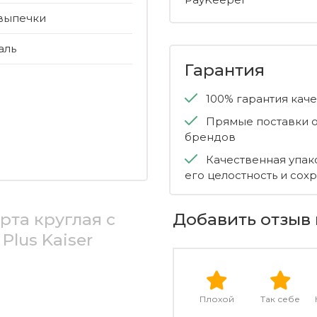
выпечки
аль
Гарантия
100% гарантия кач
Прямые поставки о
брендов
Качественная упак
его целостность и сох
рта круглая с
Добавить отзыв 
Plus Kaiser
Плохой
Так себе