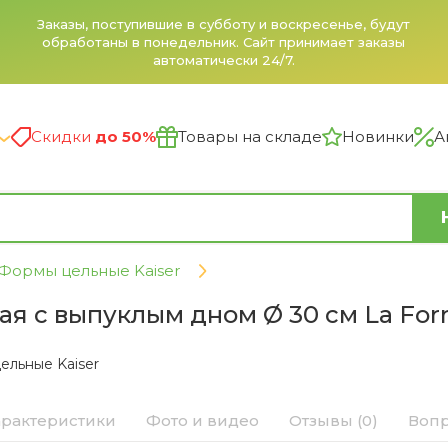
Заказы, поступившие в субботу и воскресенье, будут
обработаны в понедельник. Сайт принимает заказы
автоматически 24/7.
Скидки
до 50%
Товары на складе
Новинки
А
Формы цельные Kaiser
я с выпуклым дном Ø 30 см La Form
ельные Kaiser
арактеристики
Фото и видео
Отзывы (0)
Вопр