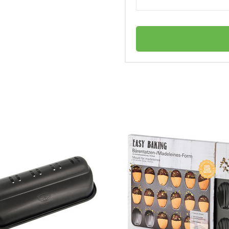
Kaiser
ма для выпечки?
Германия
La Forme Plus
личный
Форма для выпечки
Разъемная форма для выпечки Ø 28 см La
ьзуется в форме?
Forme Plus Kaiser
Листовая сталь
Нет в наличии