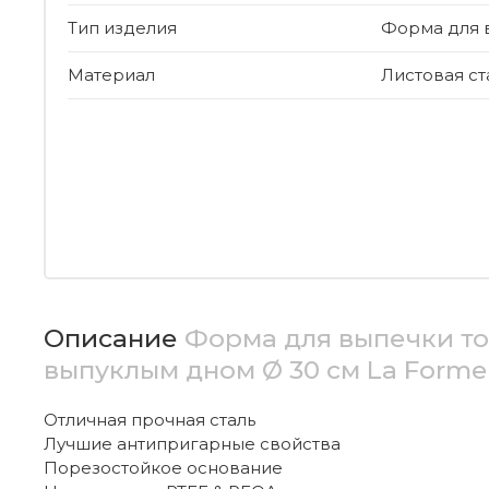
Тип изделия
Форма для 
Материал
Листовая ст
Описание
Форма для выпечки то
выпуклым дном Ø 30 см La Forme 
Отличная прочная сталь
Лучшие антипригарные свойства
Порезостойкое основание