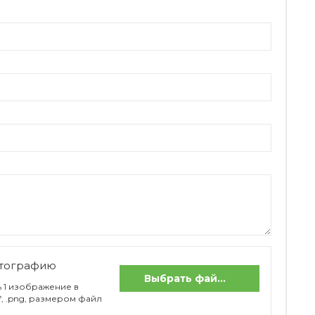
отографию
Выбрать файлы
 1 изображение в
if, .png, размером файл