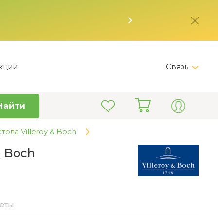
кции
Связь
Telegram
Найти
+7 (495) 150-82-28
Пн-Пт 9:00 - 19:00
ола Villeroy & Boch
info@kitchen-master.ru
& Boch
веты