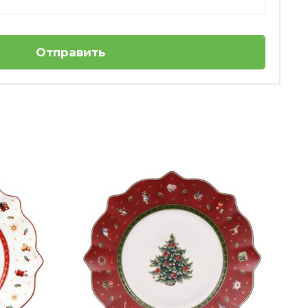
Отправить
Тарелка глубокая рельефная 'Санта' 25 x
4,6 см Toy's Fantasy Villeroy & Boch
я столовых приборов
Нет в наличии
чного стола?