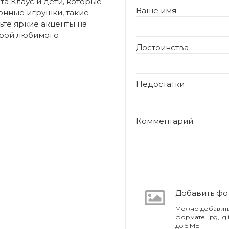
та Клаус и дети, которые
Ваше имя
онные игрушки, такие
ьте яркие акценты на
ерой любимого
Достоинства
Недостатки
Комментарий
Добавить ф
Можно добавить
формате .jpg, .g
до 5 МБ