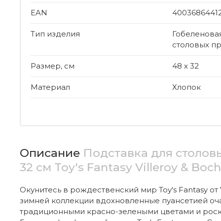
EAN
4003686441
Тип изделия
Гобеленовая
столовых п
Размер, см
48 х 32
Материал
Хлопок
Описание
Подставка для столов
32 см Toy's Fantasy Villeroy & Boch
Окунитесь в рождественский мир Toy's Fantasy от 
зимней коллекции вдохновленные пуансетией о
традиционными красно-зелеными цветами и рос