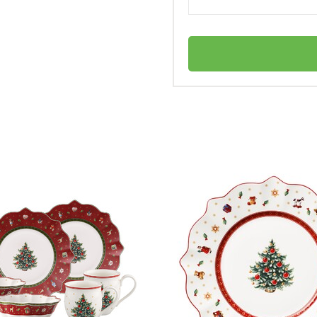
Villeroy & Boch
ставка?
Германия
Toy's Fantasy
личный
4003686441293
Блюдо круглое "Дети танцуют вокруг
елки" 39 x 3,5 см Toy's Fantasy Villeroy &
Гобеленовая подставка дл
Boch
48 х 32
Нет в наличии
ного использования или только для праздни
Хлопок