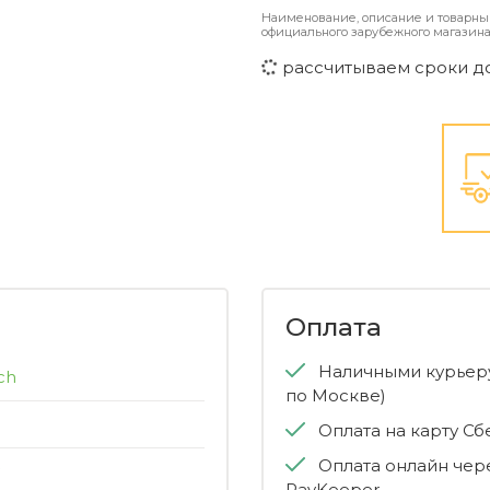
Наименование, описание и товарны
официального зарубежного магазина
рассчитываем сроки д
Оплата
Наличными курьеру
ch
по Москве)
Оплата на карту С
Оплата онлайн чер
PayKeeper