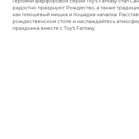
Героями фарфоровой серии Toy's Fantasy стал Сан
радостно празднуют Рождество, а также традици
как плюшевый мишка и лошадка-качалка. Расстав
рождественском столе и наслаждайтесь атмосф
праздника вместе с Toy's Fantasy.