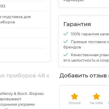
293
 подставка для
риборов
Гарантия
100% гарантия кач
Прямые поставки о
брендов
Качественная упак
его целостность и сох
ых приборов 48 х
Добавить отзыв 
Villeroy & Boch. Формы
чаровывают
Плохой
Так себе
кошными узорами.