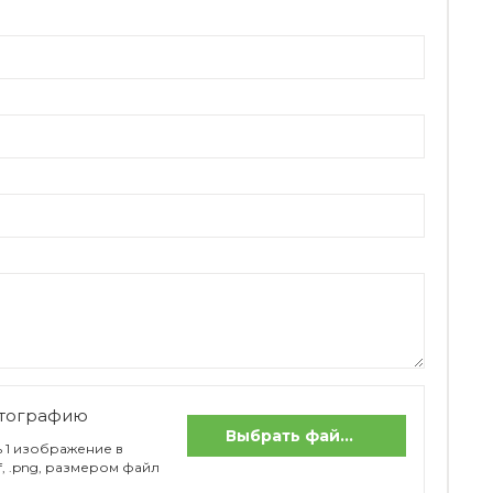
отографию
Выбрать файлы
 1 изображение в
if, .png, размером файл