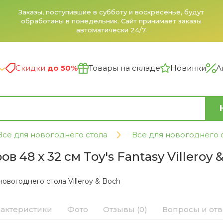
Заказы, поступившие в субботу и воскресенье, будут
обработаны в понедельник. Сайт принимает заказы
автоматически 24/7.
Скидки
до 50%
Товары на складе
Новинки
А
Все для новогоднего стола
Все для новогоднего ст
 48 х 32 см Toy's Fantasy Villeroy 
новогоднего стола Villeroy & Boch
актеристики
Фото
Отзывы (0)
Вопросы и от