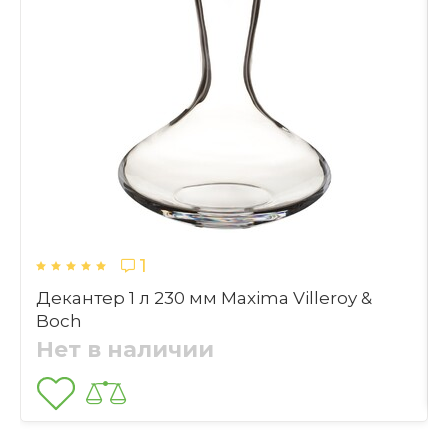
Материал
Здравствуйте, Варвара! Спасибо большое за 
Стекло
ваш отзыв и высокую оценку! Мы очень 
Категория:
рады, что вам понравился декантер и он 
дошел до вас в целости и сохранности. 
Декантеры и графины Blomus
Будем рады видеть вас снова в нашем 
Нужно ли чистить фильтр после
магазине!
каждого использования?
1
Декантер 1 л 230 мм Maxima Villeroy &
Boch
Можно ли мыть декантер в
Нет в наличии
посудомоечной машине?