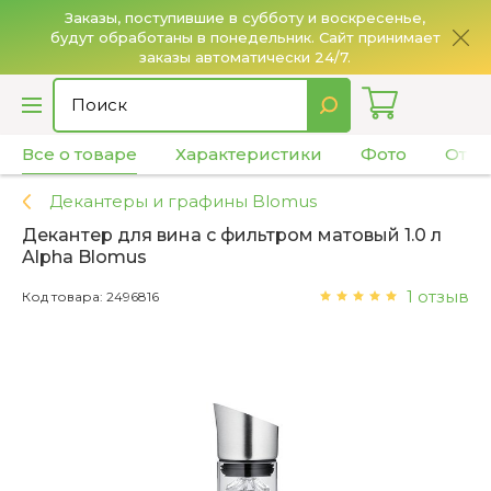
Заказы, поступившие в субботу и воскресенье,
будут обработаны в понедельник. Сайт принимает
О
заказы автоматически 24/7.
Все о товаре
Характеристики
Фото
Отзы
Декантеры и графины Blomus
Декантер для вина с фильтром матовый 1.0 л
Alpha Blomus
1 отзыв
Код товара: 2496816