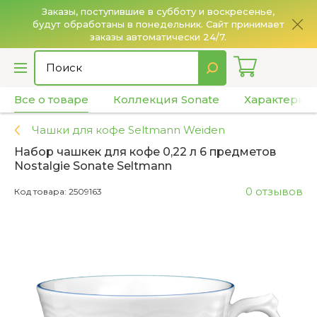
Заказы, поступившие в субботу и воскресенье,
будут обработаны в понедельник. Сайт принимает
О
заказы автоматически 24/7.
Все о товаре
Коллекция Sonate
Характерис
Чашки для кофе Seltmann Weiden
Набор чашкек для кофе 0,22 л 6 предметов
Nostalgie Sonate Seltmann
0 отзывов
Код товара: 2509163