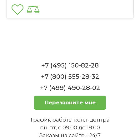
Sonate Seltmann
Сколько чашек входит в набор?
Нет в наличии
Отправить
Подходит ли этот набор для мытья
в посудомоечной машине?
Набор чашкек для кофе 0,22 л 6 предметов
+7 (495) 150-82-28
Nostalgie Sonate Seltmann
+7 (800) 555-28-32
Нет в наличии
+7 (499) 490-28-02
Перезвоните мне
Можно ли использовать эти чашки
в микроволновой печи?
График работы колл-центра
1
пн-пт, с 09:00 до 19:00
Масленка для сливочного масла 230 г
Заказы на сайте - 24/7