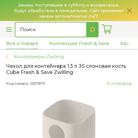
Заказы, поступившие в субботу и воскресенье,
будут обработаны в понедельник. Сайт принимает
О
заказы автоматически 24/7.
Все о товаре
Коллекция Fresh & Save
Характ
Контейнеры Zwilling
Чехол для контейнера 1,3 л 3S слоновая кость
Cube Fresh & Save Zwilling
0 отзывов
Код товара: 2637879