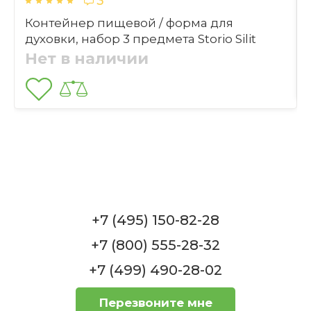
3
+94
бонуса
1 890 ₽
Контейнер пищевой / форма для
Выбрать файлы
3 150 ₽
духовки, набор 3 предмета Storio Silit
Нет в наличии
Купить
Отправить
Как чехол защищает продукты от
солнечного света?
Вакуумный набор 7 предметов, M/L Fresh &
Save Zwilling
+7 (495) 150-82-28
Нет в наличии
+7 (800) 555-28-32
Можно ли использовать чехол без
+7 (499) 490-28-02
контейнера?
Перезвоните мне