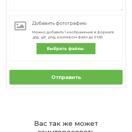
Добавить фотографию
Можно добавить 1 изображение в формате
.jpg, .gif, .png, размером файл до 5 МБ
Выбрать файлы
Отправить
Отзывов пока нет
Бренд
Из какого пластика изготовлен
Zwilling
Вас так же может
чехол?
Страна
производителя