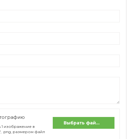
отографию
Выбрать файлы
 1 изображение в
if, .png, размером файл