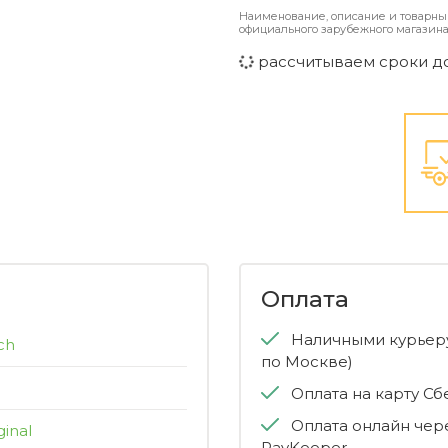
Наименование, описание и товарны
официального зарубежного магазина
рассчитываем сроки д
Оплата
Наличными курьеру
ch
по Москве)
Оплата на карту С
Оплата онлайн чер
ginal
PayKeeper