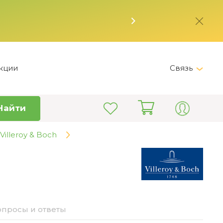
кции
Связь
Telegram
Найти
+7 (495) 150-82-28
Пн-Пт 9:00 - 19:00
illeroy & Boch
info@kitchen-master.ru
опросы и ответы