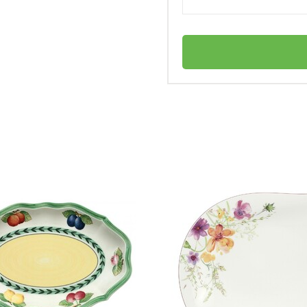
Villeroy & Boch
людо?
Германия
Artesano Original
-50%
личный
1
4003686209657
Пиала для пасты 0,46 л Artesano Original
Блюдо овальное
Villeroy & Boch
Фарфор
1 575 ₽
+47
бонусов
3 150 ₽