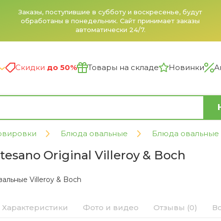
Заказы, поступившие в субботу и воскресенье, будут
обработаны в понедельник. Сайт принимает заказы
автоматически 24/7.
Скидки
до 50%
Товары на складе
Новинки
А
рвировки
Блюда овальные
Блюда овальные V
esano Original Villeroy & Boch
альные Villeroy & Boch
Характеристики
Фото и видео
Отзывы (0)
В