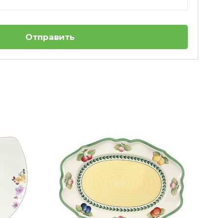
Отправить
-50%
Чашка для кофе 0,25 л Artesano Original
Villeroy & Boch
1 260 ₽
+37
бонусов
2 520 ₽