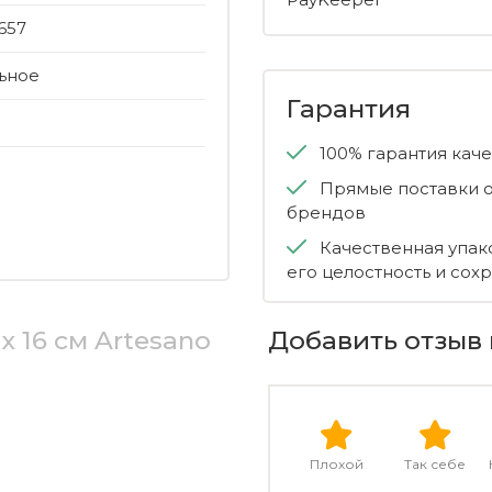
657
ьное
Гарантия
100% гарантия кач
Прямые поставки о
брендов
Качественная упак
его целостность и сох
х 16 см Artesano
Добавить отзыв 
Плохой
Так себе