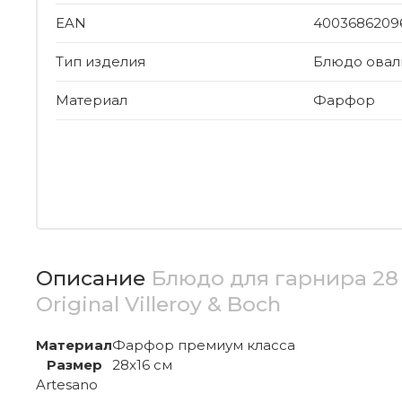
EAN
4003686209
Тип изделия
Блюдо овал
Материал
Фарфор
Описание
Блюдо для гарнира 28 
Original Villeroy & Boch
Материал
Фарфор премиум класса
Размер
28x16 см
Artesano