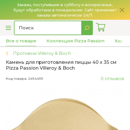
Заказы, поступившие в субботу и воскресенье,
будут обработаны в понедельник. Сайт принимает
О
заказы автоматически 24/7.
Все о товаре
Коллекция Pizza Passion
Харак
Противни Villeroy & Boch
Камень для приготовления пиццы 40 x 35 см
Pizza Passion Villeroy & Boch
0 отзывов
Код товара: 2494499