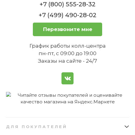
+7 (800) 555-28-32
+7 (499) 490-28-02
Перезвоните мне
Можно ли использовать камень
для пиццы для приготовления
График работы колл-центра
других блюд, например, хлеба или
пн-пт, с 09:00 до 19:00
овощей?
Заказы на сайте - 24/7
Как правильно чистить камень для
ДЛЯ ПОКУПАТЕЛЕЙ
пиццы после использования?