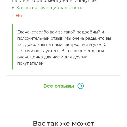
не стыдно рекомендовать к покупке.
Качество, функциональность
Нет
Елена, спасибо вам за такой подробный и 
положительный отзыв! Мы очень рады, что вы 
так довольны нашими кастрюлями и уже 10 
лет ими пользуетесь. Ваша рекомендация 
очень ценна для нас и для других 
покупателей!
Все отзывы
Отзывы покупателей
Бренд
Из какого материала изготовлены
WMF
Вас так же может
крышки кастрюль?
Написать отзыв
Страна