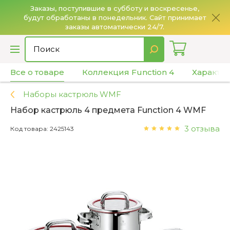
Заказы, поступившие в субботу и воскресенье,
будут обработаны в понедельник. Сайт принимает
О
заказы автоматически 24/7.
Все о товаре
Коллекция Function 4
Характе
Наборы кастрюль WMF
Набор кастрюль 4 предмета Function 4 WMF
3 отзыва
Код товара: 2425143