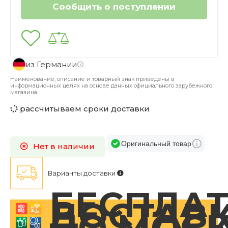
из Германии
Наименование, описание и товарный знак приведены в
информационных целях на основе данных официального зарубежного
магазина.
рассчитываем сроки доставки
Оригинальный товар
Нет в наличии
Варианты доставки
БЕСПЛА
ДОСТАВ
ПО МОС