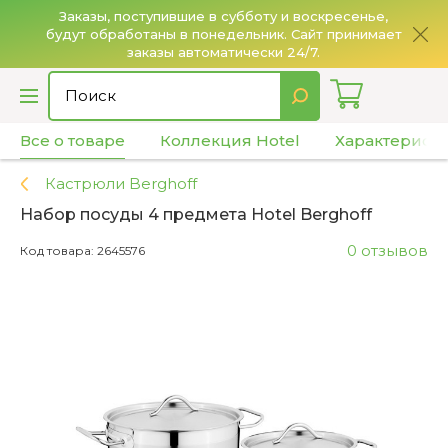
Заказы, поступившие в субботу и воскресенье,
будут обработаны в понедельник. Сайт принимает
О
заказы автоматически 24/7.
Все о товаре
Коллекция Hotel
Характерист
Кастрюли Berghoff
Набор посуды 4 предмета Hotel Berghoff
0 отзывов
Код товара: 2645576