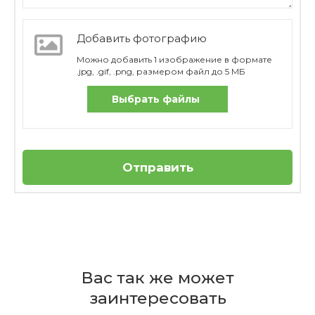
Добавить фотографию
Можно добавить 1 изображение в формате
.jpg, .gif, .png, размером файл до 5 МБ
Выбрать файлы
Отправить
Отзывов пока нет
Бренд
Из каких именно предметов
Berghoff
Вас так же может
состоит данный набор?
Страна
заинтересовать
производителя