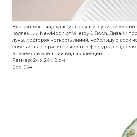
Выразительный, функциональный, пуристический - 
коллекции NewMoon от Villeroy & Boch. Дизайн п
луны, повторяя четкость линий, небольшую ассим
сочетается с оригинальностью фактуры, создава
внеземной внешний вид коллекции.
Размер: 24 х 24 х 2 см
Вес: 554 г
Отзывы покупателей
Бренд
Из какого материала изготовлена тар
Страна производителя
Коллекция
Людмила
09.09.2022
Приобрела набит из 4 предметов- достойно, ла
EAN