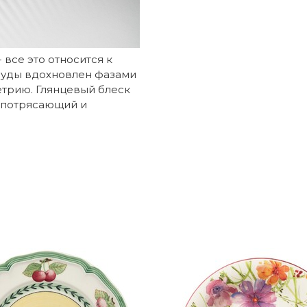
все это относится к
осуды вдохновлен фазами
етрию. Глянцевый блеск
я потрясающий и
Villeroy & Boch
елка?
Германия
NewMoon
конично, с « изюминкой» ( в плане формы).
4003686386525