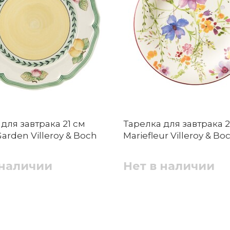
Ложка для кофе 14 см NewMoon Villeroy &
ия в микроволновой печи?
Boch
Тарелка для завтрака
Фарфор
Нет в наличии
в! Мы рады, что вам понравился набор. Будем стараться рад
ной машине?
для завтрака 21 см
Тарелка для завтрака 2
уховки?
Пиала 0,3 л NewMoon Villeroy & Boch
arden Villeroy & Boch
Mariefleur Villeroy & Bo
 наличии
Нет в наличии
Нет в наличии