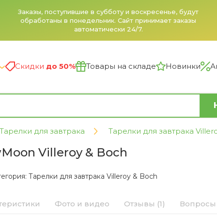
Заказы, поступившие в субботу и воскресенье, будут
обработаны в понедельник. Сайт принимает заказы
автоматически 24/7.
Скидки
до 50%
Товары на складе
Новинки
А
Тарелки для завтрака
Тарелки для завтрака Viller
Moon Villeroy & Boch
тегория:
Тарелки для завтрака Villeroy & Boch
теристики
Фото и видео
Отзывы (1)
Вопросы 