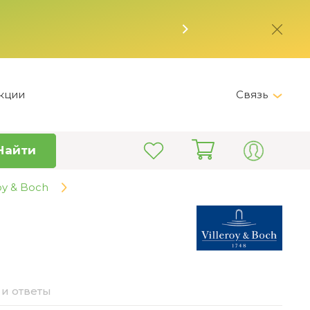
кции
Связь
Telegram
Найти
+7 (495) 150-82-28
Пн-Пт 9:00 - 19:00
oy & Boch
info@kitchen-master.ru
и ответы