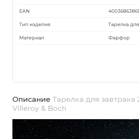
EAN
4003686386
Тип изделия
Тарелка для
Материал
Фарфор
Описание
Тарелка для завтрака
Villeroy & Boch