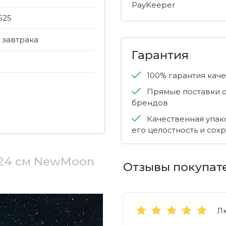
PayKeeper
525
 завтрака
Гарантия
100% гарантия кач
Прямые поставки о
брендов
Качественная упак
его целостность и сох
 24 см NewMoon
Отзывы покупат
Л